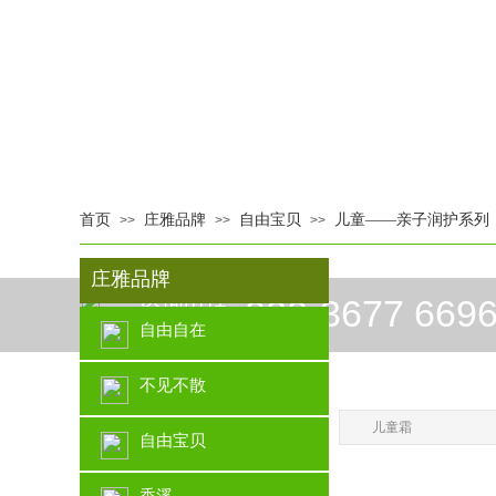
首页
庄雅品牌
自由宝贝
儿童——亲子润护系列
>>
>>
>>
庄雅品牌
咨询电话
020-3677 669
自由自在
CONSULTING
不见不散
儿童霜
自由宝贝